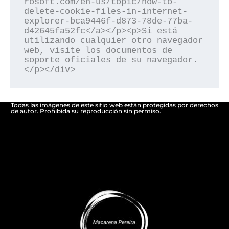
rosoft.com/en-us/topic/how-to-
delete-cookie-files-in-internet-
explorer-bca9446f-d873-78de-77ba-
d42645fa52fc</a></p><p>Si está 
utilizando cualquier otro navegador 
web, visite los documentos de 
soporte oficiales de su navegador.
</p></div>
Todas las imágenes de este sitio web están protegidas por derechos
de autor. Prohibida su reproducción sin permiso.