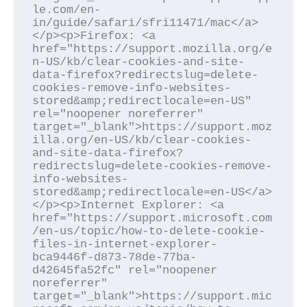
le.com/en-
in/guide/safari/sfri11471/mac</a>
</p><p>Firefox: <a 
href="https://support.mozilla.org/e
n-US/kb/clear-cookies-and-site-
data-firefox?redirectslug=delete-
cookies-remove-info-websites-
stored&amp;redirectlocale=en-US" 
rel="noopener noreferrer" 
target="_blank">https://support.moz
illa.org/en-US/kb/clear-cookies-
and-site-data-firefox?
redirectslug=delete-cookies-remove-
info-websites-
stored&amp;redirectlocale=en-US</a>
</p><p>Internet Explorer: <a 
href="https://support.microsoft.com
/en-us/topic/how-to-delete-cookie-
files-in-internet-explorer-
bca9446f-d873-78de-77ba-
d42645fa52fc" rel="noopener 
noreferrer" 
target="_blank">https://support.mic